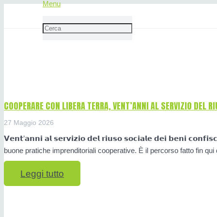
Menu
Cooperare con Libera Terra
COOPERARE CON LIBERA TERRA, VENT’ANNI AL SERVIZIO DEL RI
27 Maggio 2026
𝗩𝗲𝗻𝘁’𝗮𝗻𝗻𝗶 𝗮𝗹 𝘀𝗲𝗿𝘃𝗶𝘇𝗶𝗼 𝗱𝗲𝗹 𝗿𝗶𝘂𝘀𝗼 𝘀𝗼𝗰𝗶𝗮𝗹𝗲 𝗱𝗲𝗶 𝗯𝗲𝗻
buone pratiche imprenditoriali cooperative. È il percorso fatto fin qu
Leggi tutto