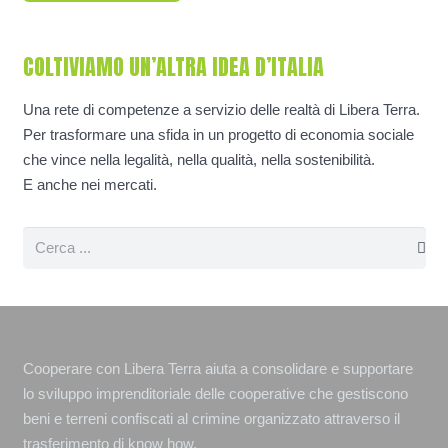
COLTIVIAMO UN’ALTRA IDEA D’ITALIA
Una rete di competenze a servizio delle realtà di Libera Terra.
Per trasformare una sfida in un progetto di economia sociale
che vince nella legalità, nella qualità, nella sostenibilità.
E anche nei mercati.
Cooperare con Libera Terra aiuta a consolidare e supportare
lo sviluppo imprenditoriale delle cooperative che gestiscono
beni e terreni confiscati al crimine organizzato attraverso il
trasferimento di know how.