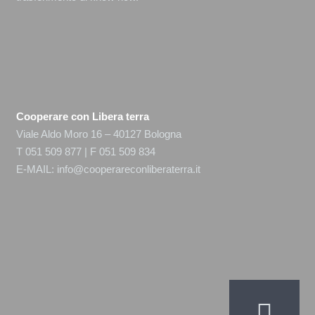
Cooperare con Libera terra
Viale Aldo Moro 16 – 40127 Bologna
T 051 509 877 | F 051 509 834
E-MAIL:
info@cooperareconliberaterra.it