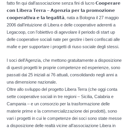
fatto fin qui dall’associazione senza fini di lucro 𝗖𝗼𝗼𝗽𝗲𝗿𝗮𝗿𝗲
𝗰𝗼𝗻 𝗟𝗶𝗯𝗲𝗿𝗮 𝗧𝗲𝗿𝗿𝗮 – 𝗔𝗴𝗲𝗻𝘇𝗶𝗮 𝗽𝗲𝗿 𝗹𝗮 𝗽𝗿𝗼𝗺𝗼𝘇𝗶𝗼𝗻𝗲
𝗰𝗼𝗼𝗽𝗲𝗿𝗮𝘁𝗶𝘃𝗮 𝗲 𝗹𝗮 𝗹𝗲𝗴𝗮𝗹𝗶𝘁𝗮̀, nata a Bologna il 27 maggio
2006 dall’intuizione di Libera e delle cooperative aderenti a
Legacoop, con l’obiettivo di agevolare il periodo di start up
delle cooperative sociali nate per gestire i beni confiscati alle
mafie e per supportare i progetti di riuso sociale degli stessi.
I soci dell’Agenzia, che mettono gratuitamente a disposizione
di questi progetti le proprie competenze ed esperienze, sono
passati dai 25 iniziali ai 76 attuali, consolidando negli anni a
una dimensione nazionale.
Oltre allo sviluppo del progetto Libera Terra (che oggi conta
sette cooperative sociali in tre regioni – Sicilia, Calabria e
Campania – e un consorzio per la trasformazione delle
materie prime e la commercializzazione dei prodotti), sono
vari i progetti in cui le competenze dei soci sono state messe
a disposizione delle realtà vicine all’associazione Libera in