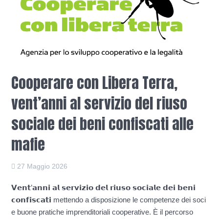
Cooperare con Libera Terra,
vent’anni al servizio del riuso
sociale dei beni confiscati alle
mafie
27 Maggio 2026
𝗩𝗲𝗻𝘁’𝗮𝗻𝗻𝗶 𝗮𝗹 𝘀𝗲𝗿𝘃𝗶𝘇𝗶𝗼 𝗱𝗲𝗹 𝗿𝗶𝘂𝘀𝗼 𝘀𝗼𝗰𝗶𝗮𝗹𝗲 𝗱𝗲𝗶 𝗯𝗲𝗻𝗶
𝗰𝗼𝗻𝗳𝗶𝘀𝗰𝗮𝘁𝗶 mettendo a disposizione le competenze dei soci
e buone pratiche imprenditoriali cooperative. È il percorso