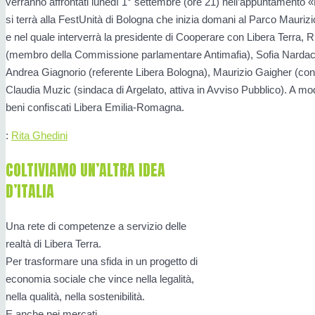
verranno affrontati lunedì 1° settembre (ore 21) nell’appuntamento «
si terrà alla FestUnità di Bologna che inizia domani al Parco Maurizi
e nel quale interverrà la presidente di Cooperare con Libera Terra, 
(membro della Commissione parlamentare Antimafia), Sofia Nardacc
Andrea Giagnorio (referente Libera Bologna), Maurizio Gaigher (cons
Claudia Muzic (sindaca di Argelato, attiva in Avviso Pubblico). A mo
beni confiscati Libera Emilia-Romagna.
:
Rita Ghedini
COLTIVIAMO UN’ALTRA IDEA
D’ITALIA
Una rete di competenze a servizio delle
realtà di Libera Terra.
Per trasformare una sfida in un progetto di
economia sociale che vince nella legalità,
nella qualità, nella sostenibilità.
E anche nei mercati.