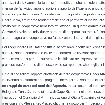
aggravati da 2/3 anni di forte criticità produttiva – che richiedono a
intensa dell’attività di monitoraggio e supporto dell’Agenzia, ancora
lavoro di queste imprese. Si conferma, come punto di equilibrio e gara
Libera Terra, strumento fondamentale che ci permette di individuare cri
affiancare le cooperative nella loro attuazione. In questo ambito è d
Consorzio, volta ad individuare percorsi di supporto “su misura” finaliz
accompagnare le cooperative nell’attuazione di interventi di miglior
Per raggiungere i risultati che tutti ci aspettiamo in termini di cons
rigenerazione economica e civile è fondamentale il vostro apporto,
economico abbia per tutti aumentato le difficoltà nei rispettivi settori.
prezioso trasferimento di conoscenze e competenze che negli anni 
Oltre ai consolidati rapporti diretti con diverse cooperative
Coop All
intervenuta nuovamente nel progetto Libera Terra a sostegno di Terre 
tutoraggi da parte dei soci dell’Agenzia
. In particolare, si sono a
Bologna e
Terre Joniche
di Isola di Capo Rizzuto, nel crotonese, che
l’ingresso nel Consiglio di Amministrazione di Giulia Casarini e di Fa
preziosissimo Alessandro Alacevich, che ringrazio per l’impegno ch