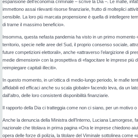
espansione dell’economia criminale – scrive la Dia –. Le mafie, infatti
immettono assai rilevanti risorse finanziarie, frutto di molteplici attività 
sensibile. La loro più marcata propensione è quella di intellegere t
di trarne il massimo beneficio».
Insomma, questa nefasta pandemia ha visto in un primo momento «l
territorio, specie nelle aree del Sud, il proprio consenso sociale, at
future competizioni elettorali», anche «attraverso l’elargizione di presti
medie dimensioni» con la prospettiva di «fagocitare le imprese più d
reimpiegare capitali illeciti».
In questo momento, in un’ottica di medio-lungo periodo, le mafie tenta
affidabili ed efficaci anche su scala globale» facendo leva, da un lato,
dall’altro, delle loro consistenti disponibilità finanziarie.
Il rapporto della Dia ci tratteggia come non ci siano, per un motivo o pe
Anche la denuncia della Ministra dell’Interno, Luciana Lamorgese, fa
nazionale che titolava in prima pagina «Ora le imprese chiedono aiu
opera delle forze di polizia, la titolare del Viminale sottolinea come «