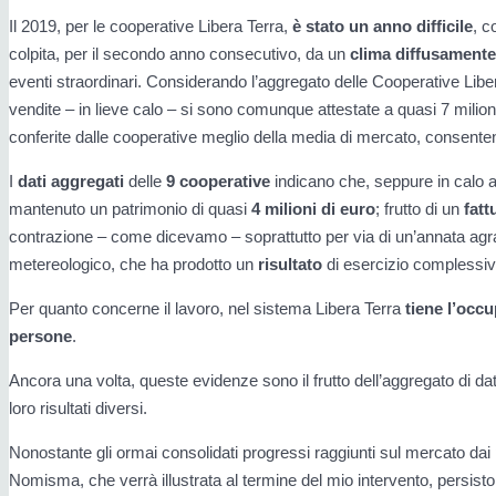
Il 2019, per le cooperative Libera Terra,
è stato un anno difficile
, c
colpita, per il secondo anno consecutivo, da un
clima diffusamente
eventi straordinari. Considerando l’aggregato delle Cooperative Libe
vendite – in lieve calo – si sono comunque attestate a quasi 7 milioni
conferite dalle cooperative meglio della media di mercato, consentend
I
dati aggregati
delle
9
cooperative
indicano che, seppure in calo a
mantenuto un patrimonio di quasi
4 milioni di euro
; frutto di un
fatt
contrazione – come dicevamo – soprattutto per via di un’annata agrari
metereologico, che ha prodotto un
risultato
di esercizio compless
Per quanto concerne il lavoro, nel sistema Libera Terra
tiene l’
occu
persone
.
Ancora una volta, queste evidenze sono il frutto dell’aggregato di dat
loro risultati diversi.
Nonostante gli ormai consolidati progressi raggiunti sul mercato dai p
Nomisma, che verrà illustrata al termine del mio intervento, persisto