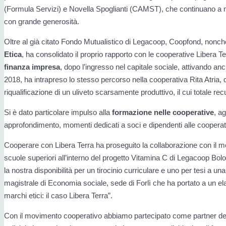
(Formula Servizi) e Novella Spoglianti (CAMST), che continuano a 
con grande generosità.
Oltre al già citato Fondo Mutualistico di Legacoop, Coopfond, nonch
Etica
, ha consolidato il proprio rapporto con le cooperative Libera Te
finanza impresa
, dopo l’ingresso nel capitale sociale, attivando an
2018, ha intrapreso lo stesso percorso nella cooperativa Rita Atria
riqualificazione di un uliveto scarsamente produttivo, il cui totale re
Si è dato particolare impulso alla
formazione nelle cooperative
, a
approfondimento, momenti dedicati a soci e dipendenti alle coopera
Cooperare con Libera Terra ha proseguito la collaborazione con il mo
scuole superiori all’interno del progetto Vitamina C di Legacoop Bo
la nostra disponibilità per un tirocinio curriculare e uno per tesi a 
magistrale di Economia sociale, sede di Forlì che ha portato a un el
marchi etici: il caso Libera Terra”.
Con il movimento cooperativo abbiamo partecipato come partner d