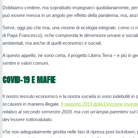
Dobbiamo credere, ma soprattutto impegnarci quotidianamente, per u
può essere messa in un angolo per effetto della pandemia, ma, anzi,
Serve, oggi più che mai, una visione di
ecologia integrale
, come ci r
di Papa Francesco), «che comprenda le dimensioni umane e sociali»
ambientali, ma anche di quelli economici e sociali.
A questo appello, ne sono certa, il progetto Libera Terra – e più in
sentire e valori comuni.
COVID-19 E MAFIE
Il nostro tessuto economico e la nostra società si sono indeboliti in
occasioni in maniera illegale.
Il rapporto 2019 della Direzione invest
relativo al secondo semestre 2019, ma con un’ampia parentesi sul 
dev’essere sottovalutato.
«Se non adeguatamente gestita nelle fasi di ripresa post
lockdown
,