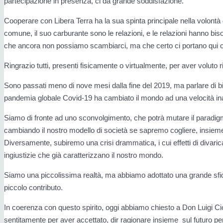
partecipazione in presenza, ci da grande soddisfazione.
Cooperare con Libera Terra ha la sua spinta principale nella volontà 
comune, il suo carburante sono le relazioni, e le relazioni hanno biso
che ancora non possiamo scambiarci, ma che certo ci portano qui o
Ringrazio tutti, presenti fisicamente o virtualmente, per aver voluto 
Sono passati meno di nove mesi dalla fine del 2019, ma parlare di b
pandemia globale Covid-19 ha cambiato il mondo ad una velocità in
Siamo di fronte ad uno sconvolgimento, che potrà mutare il paradigm
cambiando il nostro modello di società se sapremo cogliere, insieme a
Diversamente, subiremo una crisi drammatica, i cui effetti di divar
ingiustizie che già caratterizzano il nostro mondo.
Siamo una piccolissima realtà, ma abbiamo adottato una grande sfida,
piccolo contributo.
In coerenza con questo spirito, oggi abbiamo chiesto a Don Luigi Ci
sentitamente per aver accettato, dir ragionare insieme sul futuro p