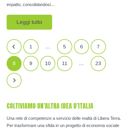
impatto, consolidandosi…
Leggi tutto
NAVIGAZIONE
1
…
5
6
7
ARTICOLI
8
9
10
11
…
23
COLTIVIAMO UN’ALTRA IDEA D’ITALIA
Una rete di competenze a servizio delle realtà di Libera Terra.
Per trasformare una sfida in un progetto di economia sociale