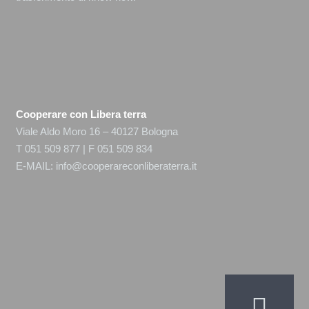
Cooperare con Libera terra
Viale Aldo Moro 16 – 40127 Bologna
T 051 509 877 | F 051 509 834
E-MAIL:
info@cooperareconliberaterra.it