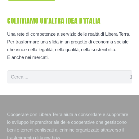
COLTIVIAMO UN’ALTRA IDEA D’ITALIA
Una rete di competenze a servizio delle realtà di Libera Terra.
Per trasformare una sfida in un progetto di economia sociale
che vince nella legalità, nella qualità, nella sostenibilità.
E anche nei mercati.
Cooperare con Libera Terra aiuta a consolidare e supportare
lo sviluppo imprenditoriale delle cooperative che gestiscono
beni e terreni confiscati al crimine organizzato attraverso il
trasferimento di know how.