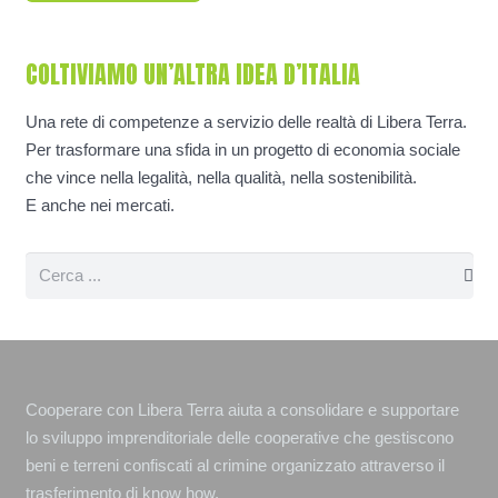
COLTIVIAMO UN’ALTRA IDEA D’ITALIA
Una rete di competenze a servizio delle realtà di Libera Terra.
Per trasformare una sfida in un progetto di economia sociale
che vince nella legalità, nella qualità, nella sostenibilità.
E anche nei mercati.
Cooperare con Libera Terra aiuta a consolidare e supportare
lo sviluppo imprenditoriale delle cooperative che gestiscono
beni e terreni confiscati al crimine organizzato attraverso il
trasferimento di know how.