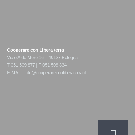
Cooperare con Libera terra
Viale Aldo Moro 16 – 40127 Bologna
T 051 509 877 | F 051 509 834
E-MAIL:
info@cooperareconliberaterra.it