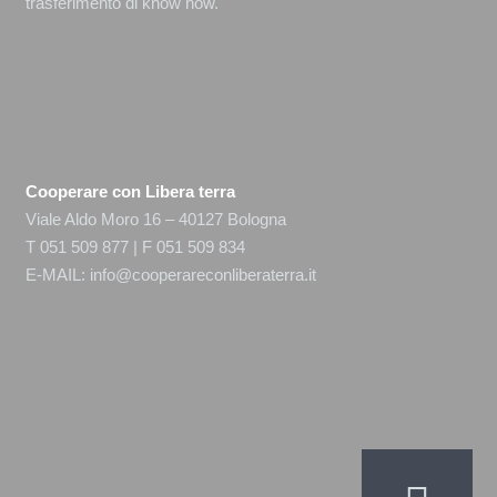
trasferimento di know how.
Cooperare con Libera terra
Viale Aldo Moro 16 – 40127 Bologna
T 051 509 877 | F 051 509 834
E-MAIL:
info@cooperareconliberaterra.it