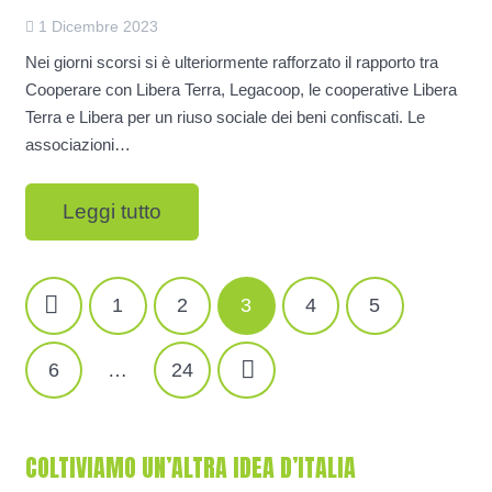
1 Dicembre 2023
Nei giorni scorsi si è ulteriormente rafforzato il rapporto tra
Cooperare con Libera Terra, Legacoop, le cooperative Libera
Terra e Libera per un riuso sociale dei beni confiscati. Le
associazioni…
Leggi tutto
NAVIGAZIONE
1
2
3
4
5
ARTICOLI
6
…
24
COLTIVIAMO UN’ALTRA IDEA D’ITALIA