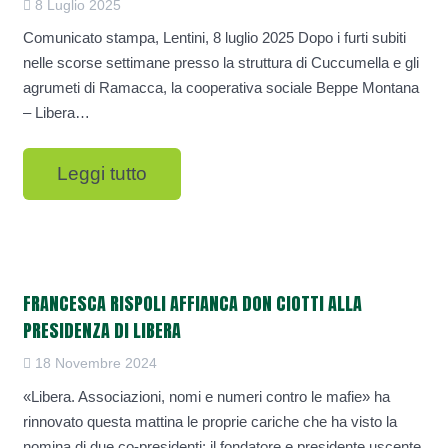
8 Luglio 2025
Comunicato stampa, Lentini, 8 luglio 2025 Dopo i furti subiti
nelle scorse settimane presso la struttura di Cuccumella e gli
agrumeti di Ramacca, la cooperativa sociale Beppe Montana
– Libera…
Leggi tutto
FRANCESCA RISPOLI AFFIANCA DON CIOTTI ALLA
PRESIDENZA DI LIBERA
18 Novembre 2024
«Libera. Associazioni, nomi e numeri contro le mafie» ha
rinnovato questa mattina le proprie cariche che ha visto la
nomina di due co-presidenti: il fondatore e presidente uscente