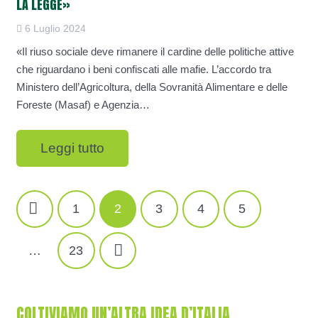
LA LEGGE»
6 Luglio 2024
«Il riuso sociale deve rimanere il cardine delle politiche attive
che riguardano i beni confiscati alle mafie. L’accordo tra
Ministero dell’Agricoltura, della Sovranità Alimentare e delle
Foreste (Masaf) e Agenzia…
Leggi tutto
NAVIGAZIONE
1
2
3
4
5
ARTICOLI
…
23
COLTIVIAMO UN’ALTRA IDEA D’ITALIA